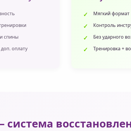
вность
Мягкий формат 
тренировки
Контроль инстр
 и спины
Без ударного в
 доп. оплату
Тренировка + в
 система восстановле