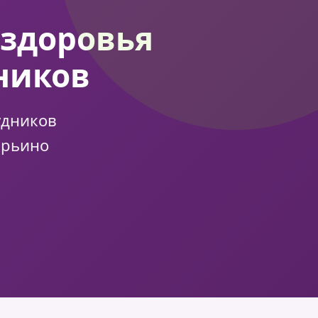
 здоровья
ников
удников
арьино