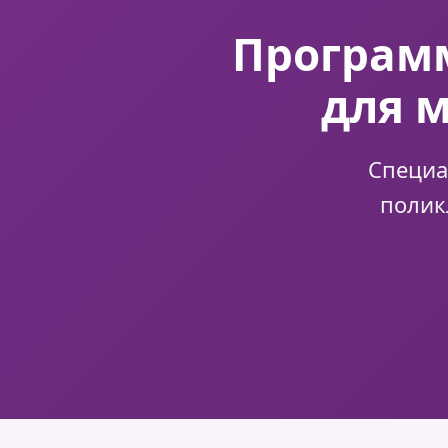
Программ
для 
Специа
полик