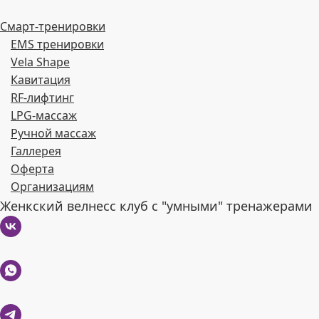
Смарт-тренировки
EMS тренировки
Vela Shape
Кавитация
RF-лифтинг
LPG-массаж
Ручной массаж
Галлерея
Оферта
Организациям
Женкский велнесс клуб с "умными" тренажерами