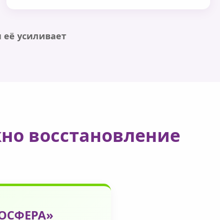
 её усиливает
жно восстановление
МОСФЕРА»