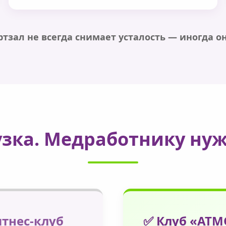
тзал не всегда снимает усталость — иногда он
узка. Медработнику ну
тнес-клуб
✅ Клуб «АТ