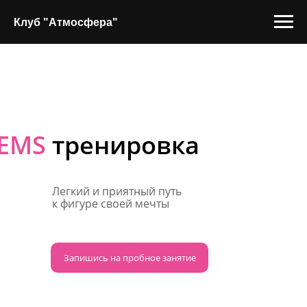
Клуб "Атмосфера"
EMS
тренировка
Легкий и приятный путь
к фигуре своей мечты
Запишись на пробное занятие